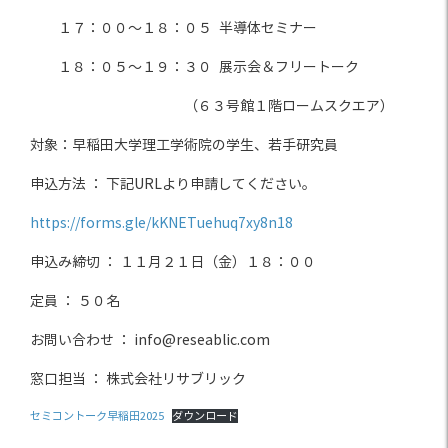
１７：００～１８：０５ 半導体セミナー
１８：０５～１９：３０ 展示会＆フリートーク
（６３号館１階ロームスクエア）
対象：早稲田大学理工学術院の学生、若手研究員
申込方法 ： 下記URLより申請してください。
https://forms.gle/kKNETuehuq7xy8n18
申込み締切 ： １１月２１日（金）１８：００
定員 ： ５０名
お問い合わせ ： info@reseablic.com
窓口担当 ： 株式会社リサブリック
セミコントーク早稲田2025
ダウンロード