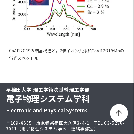
CaAl12O19の結晶構造と，2価イオン共添加CaAl12O19:Mnの
蛍光スペクトル
早稲田大学 理工学術院基幹理工学部
電子物理システム学科
Electronic and Physical Systems
〒169-8555 東京都新宿区大久保3-4-1 TEL:03-5286-
3011（電子物理システム学科 連絡事務室）